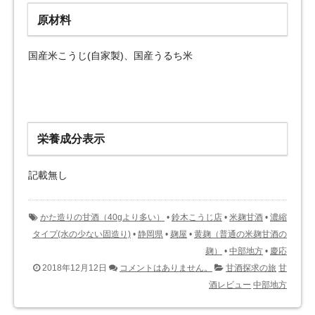
原材料
国産米こうじ(自家製)、国産うるち米
栄養成分表示
記載無し
かた造りの甘酒（40gより多い）
•
鈴木こうじ店
•
米麹甘酒
•
濃縮
タイプ(水の少ない固造り)
•
静岡県
•
麹屋
•
黄麹（普通の米麹甘酒の
麹）
•
中部地方
•
慶応
2018年12月12日
コメントはありません。
甘酒探求の旅
甘
酒レビュー
中部地方