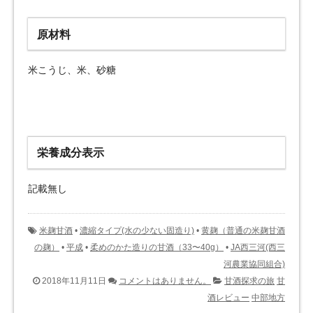
原材料
米こうじ、米、砂糖
栄養成分表示
記載無し
米麹甘酒
•
濃縮タイプ(水の少ない固造り)
•
黄麹（普通の米麹甘酒
の麹）
•
平成
•
柔めのかた造りの甘酒（33〜40g）
•
JA西三河(西三
河農業協同組合)
2018年11月11日
コメントはありません。
甘酒探求の旅
甘
酒レビュー
中部地方