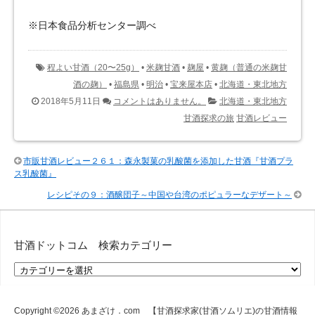
※日本食品分析センター調べ
程よい甘酒（20〜25g）
•
米麹甘酒
•
麹屋
•
黄麹（普通の米麹甘
酒の麹）
•
福島県
•
明治
•
宝来屋本店
•
北海道・東北地方
2018年5月11日
コメントはありません。
北海道・東北地方
甘酒探求の旅
甘酒レビュー
市販甘酒レビュー２６１：森永製菓の乳酸菌を添加した甘酒『甘酒プラ
ス乳酸菌』
レシピその９：酒醸団子～中国や台湾のポピュラーなデザート～
甘酒ドットコム 検索カテゴリー
甘
酒
ド
ッ
Copyright ©2026
あまざけ．com 【甘酒探求家(甘酒ソムリエ)の甘酒情報