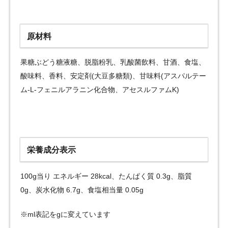
原材料
果糖ぶどう糖液糖、脱脂粉乳、乳酸菌飲料、甘酒、食塩、
酸味料、香料、安定剤(大豆多糖類)、甘味料(アスパルテー
ム-L-フェニルアラニン化合物、アセスルファムK)
栄養成分表示
100g当り エネルギー 28kcal、たんぱく質 0.3g、脂質
0g、炭水化物 6.7g、食塩相当量 0.05g
※ml表記をgに変えています