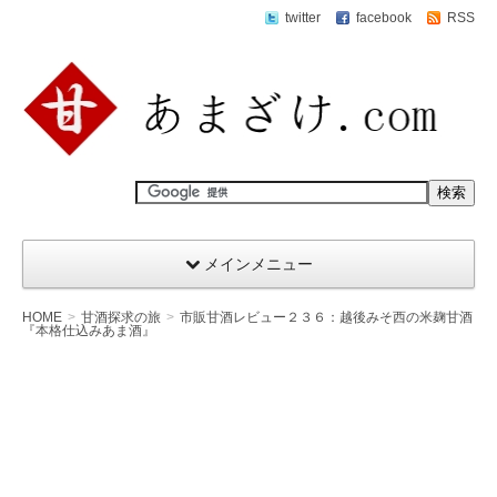
twitter
facebook
RSS
メインメニュー
HOME
甘酒探求の旅
市販甘酒レビュー２３６：越後みそ西の米麹甘酒
『本格仕込みあま酒』