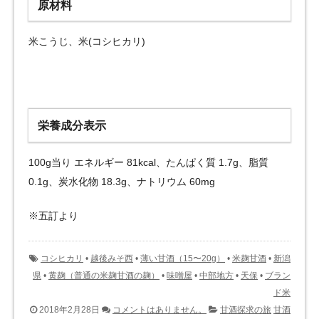
原材料
米こうじ、米(コシヒカリ)
栄養成分表示
100g当り エネルギー 81kcal、たんぱく質 1.7g、脂質
0.1g、炭水化物 18.3g、ナトリウム 60mg
※五訂より
コシヒカリ
•
越後みそ西
•
薄い甘酒（15〜20g）
•
米麹甘酒
•
新潟
県
•
黄麹（普通の米麹甘酒の麹）
•
味噌屋
•
中部地方
•
天保
•
ブラン
ド米
2018年2月28日
コメントはありません。
甘酒探求の旅
甘酒