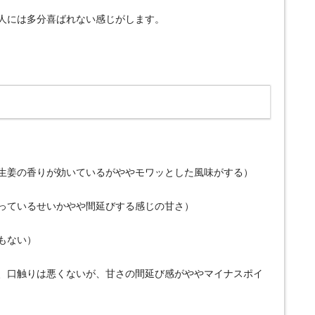
人には多分喜ばれない感じがします。
い、生姜の香りが効いているがややモワッとした風味がする）
が入っているせいかやや間延びする感じの甘さ）
くもない）
なく、口触りは悪くないが、甘さの間延び感がややマイナスポイ