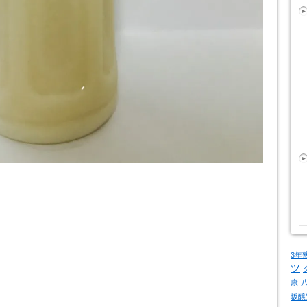
3年
ツ
康
坂醸