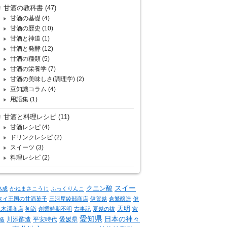
甘酒の教科書
(47)
甘酒の基礎
(4)
甘酒の歴史
(10)
甘酒と神道
(1)
甘酒と発酵
(12)
甘酒の種類
(5)
甘酒の栄養学
(7)
甘酒の美味しさ(調理学)
(2)
豆知識コラム
(4)
用語集
(1)
甘酒と料理レシピ
(11)
甘酒レシピ
(4)
ドリンクレシピ
(2)
スイーツ
(3)
料理レシピ
(2)
クエン酸
スイー
熟成
かねまさこうじ
ふっくりんこ
タイ王国の甘酒菓子
三河屋綾部商店
伊賀越
倉繁醸造
健
天明
八木澤商店
初詣
創業時期不明
古事記
夏越の祓
宮
愛知県
日本の神々
川添酢造
平安時代
愛媛県
造