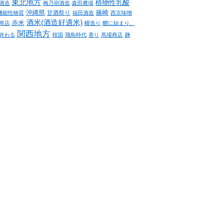
東北地方
植物性乳酸
酒造
梅乃宿酒造
森田農場
沖縄県
篠崎
甘酒祭り
機能性物質
福田酒造
西京味噌
酒米(酒造好適米)
赤米
商店
醪造り
醴に始まり、
関西地方
終わる
韓国
飛鳥時代
香り
馬場商店
麹