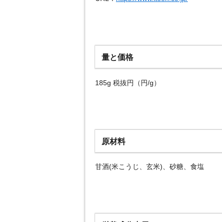
量と価格
185g 税抜円（円/g）
原材料
甘酒(米こうじ、玄米)、砂糖、食塩