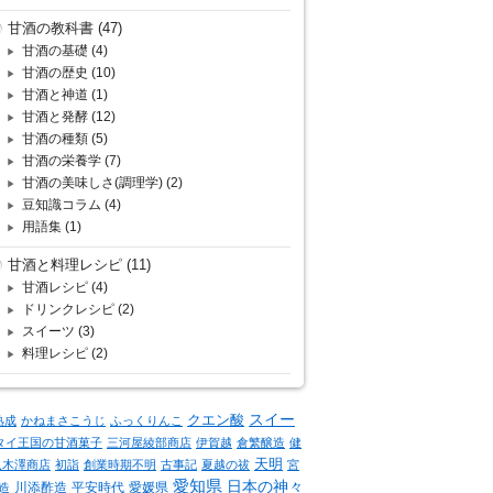
甘酒の教科書
(47)
甘酒の基礎
(4)
甘酒の歴史
(10)
甘酒と神道
(1)
甘酒と発酵
(12)
甘酒の種類
(5)
甘酒の栄養学
(7)
甘酒の美味しさ(調理学)
(2)
豆知識コラム
(4)
用語集
(1)
甘酒と料理レシピ
(11)
甘酒レシピ
(4)
ドリンクレシピ
(2)
スイーツ
(3)
料理レシピ
(2)
クエン酸
スイー
熟成
かねまさこうじ
ふっくりんこ
タイ王国の甘酒菓子
三河屋綾部商店
伊賀越
倉繁醸造
健
天明
八木澤商店
初詣
創業時期不明
古事記
夏越の祓
宮
愛知県
日本の神々
川添酢造
平安時代
愛媛県
造