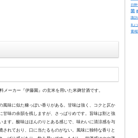
日野
菌
諏訪
礼に
黄桜
ある飲料メーカー『伊藤園』の玄米を用いた米麹甘酒です。
の風味に似た糠っぽい香りがある。甘味は強く、コクと仄か
に甘味の余韻を残しますが、さっぱりめです。旨味は割と強
います。酸味はほんのりとある感じで、味わいに清涼感を与
漉されており、口に当たるものがない。風味に独特な香りと