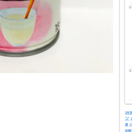
3年
ツ
康
坂醸