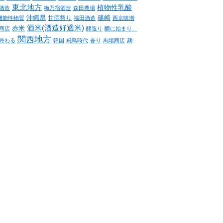
東北地方
植物性乳酸
酒造
梅乃宿酒造
森田農場
沖縄県
篠崎
甘酒祭り
機能性物質
福田酒造
西京味噌
酒米(酒造好適米)
赤米
商店
醪造り
醴に始まり、
関西地方
終わる
韓国
飛鳥時代
香り
馬場商店
麹