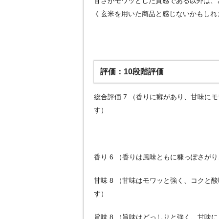
甘さがモワッとした質感である以外は、
く玄米を用いた商品と感じないかもしれ
評価：10段階評価
総合評価 7 （香りに癖があり、甘味に
す）
香り 6 （香りは風味ともに糠っぽさが
甘味 8 （甘味はモワッと強く、コクと
す）
旨味 8 （旨味はどっしりと強く、甘味