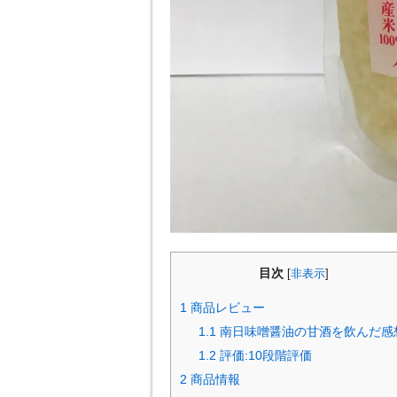
目次
[
非表示
]
1
商品レビュー
1.1
南日味噌醤油の甘酒を飲んだ感
1.2
評価:10段階評価
2
商品情報