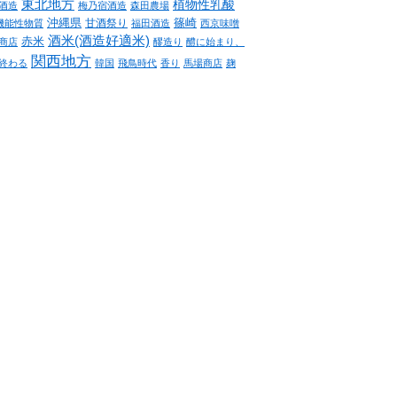
東北地方
植物性乳酸
酒造
梅乃宿酒造
森田農場
沖縄県
篠崎
甘酒祭り
機能性物質
福田酒造
西京味噌
酒米(酒造好適米)
赤米
商店
醪造り
醴に始まり、
関西地方
終わる
韓国
飛鳥時代
香り
馬場商店
麹