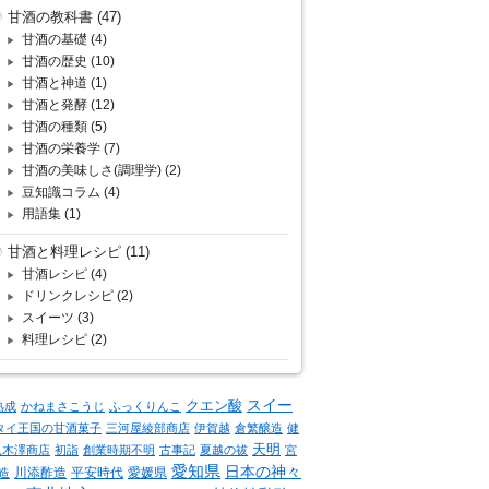
甘酒の教科書
(47)
甘酒の基礎
(4)
甘酒の歴史
(10)
甘酒と神道
(1)
甘酒と発酵
(12)
甘酒の種類
(5)
甘酒の栄養学
(7)
甘酒の美味しさ(調理学)
(2)
豆知識コラム
(4)
用語集
(1)
甘酒と料理レシピ
(11)
甘酒レシピ
(4)
ドリンクレシピ
(2)
スイーツ
(3)
料理レシピ
(2)
クエン酸
スイー
熟成
かねまさこうじ
ふっくりんこ
タイ王国の甘酒菓子
三河屋綾部商店
伊賀越
倉繁醸造
健
天明
八木澤商店
初詣
創業時期不明
古事記
夏越の祓
宮
愛知県
日本の神々
川添酢造
平安時代
愛媛県
造