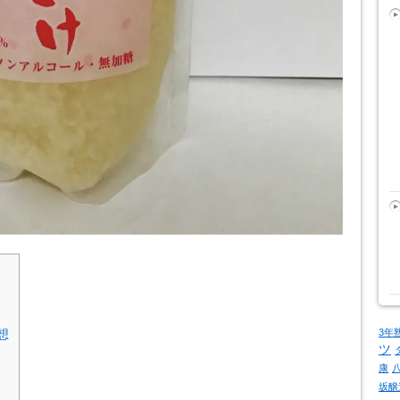
3年
想
ツ
康
坂醸