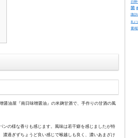
日野
菌
諏訪
礼に
黄桜
ある味噌醤油屋『南日味噌醤油』の米麹甘酒で、手作りの甘酒の風
パンの様な香りも感じます。風味は若干癖を感じましたが特
、濃過ぎずちょうど良い感じで喉越しも良く、濃いあまざけ