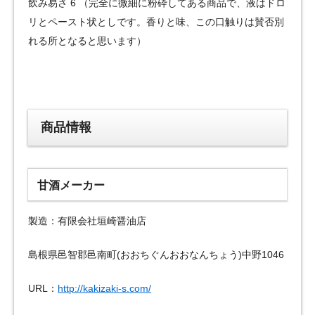
飲み易さ 6 （完全に微細に粉砕してある商品で、液はドロ
リとペースト状としです。香りと味、この口触りは賛否別
れる所となると思います）
商品情報
甘酒メーカー
製造：有限会社垣崎醤油店
島根県邑智郡邑南町(おおちぐんおおなんちょう)中野1046
URL：
http://kakizaki-s.com/