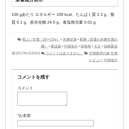
100 gあたり エネルギー 108 kcal、たんぱく質 2.2 g、脂
質 0.1 g、炭水化物 24.5 g、食塩相当量 0.01 g
程よい甘酒（20〜25g）
•
米麹甘酒
•
黄麹（普通の米麹甘酒の
麹）
•
醤油屋
•
中国地方
•
島根県
•
大正
•
垣崎醤油
2017年10月9日
コメントはありません。
甘酒探求の旅
甘酒
レビュー
中国地方
コメントを残す
コメント
*
お名前