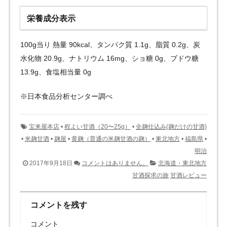
栄養成分表示
100g当り 熱量 90kcal、タンパク質 1.1g、脂質 0.2g、炭
水化物 20.9g、ナトリウム 16mg、ショ糖 0g、ブドウ糖
13.9g、食塩相当量 0g
※日本食品分析センター調べ
宝来屋本店
•
程よい甘酒（20〜25g）
•
全麹仕込み(麹だけの甘酒)
•
米麹甘酒
•
麹屋
•
黄麹（普通の米麹甘酒の麹）
•
東北地方
•
福島県
•
明治
2017年9月18日
コメントはありません。
北海道・東北地方
甘酒探求の旅
甘酒レビュー
コメントを残す
コメント