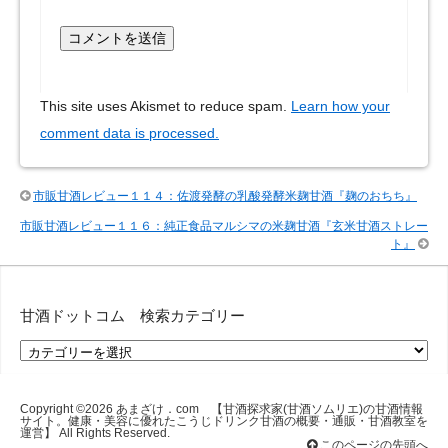
This site uses Akismet to reduce spam.
Learn how your
comment data is processed.
市販甘酒レビュー１１４：佐渡発酵の乳酸発酵米麹甘酒『麹のおちち』
市販甘酒レビュー１１６：純正食品マルシマの米麹甘酒『玄米甘酒ストレー
ト』
甘酒ドットコム 検索カテゴリー
甘
酒
ド
ッ
Copyright ©2026
あまざけ．com 【甘酒探求家(甘酒ソムリエ)の甘酒情報
サイト。健康・美容に優れたこうじドリンク甘酒の概要・通販・甘酒教室を
ト
運営】
All Rights Reserved.
コ
このページの先頭へ