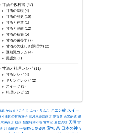
甘酒の教科書
(47)
甘酒の基礎
(4)
甘酒の歴史
(10)
甘酒と神道
(1)
甘酒と発酵
(12)
甘酒の種類
(5)
甘酒の栄養学
(7)
甘酒の美味しさ(調理学)
(2)
豆知識コラム
(4)
用語集
(1)
甘酒と料理レシピ
(11)
甘酒レシピ
(4)
ドリンクレシピ
(2)
スイーツ
(3)
料理レシピ
(2)
クエン酸
スイー
熟成
かねまさこうじ
ふっくりんこ
タイ王国の甘酒菓子
三河屋綾部商店
伊賀越
倉繁醸造
健
天明
八木澤商店
初詣
創業時期不明
古事記
夏越の祓
宮
愛知県
日本の神々
川添酢造
平安時代
愛媛県
造