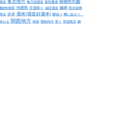
東北地方
植物性乳酸
酒造
梅乃宿酒造
森田農場
沖縄県
篠崎
甘酒祭り
機能性物質
福田酒造
西京味噌
酒米(酒造好適米)
赤米
商店
醪造り
醴に始まり、
関西地方
終わる
韓国
飛鳥時代
香り
馬場商店
麹