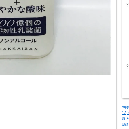
3年
ツ
康
坂醸