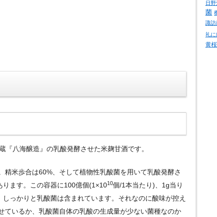
日野
菌
諏訪
礼に
黄桜
る酒蔵『八海醸造』の乳酸発酵させた米麹甘酒です。
。精米歩合は60%、そして植物性乳酸菌を用いて乳酸発酵さ
10
ります。この容器に100億個(1×10
個/1本当たり)、1g当り
り、しっかりと乳酸菌は含まれています。それなのに酸味が控え
せているか、乳酸菌自体の乳酸の生成量が少ない菌種なのか