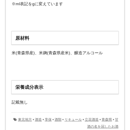
※ml表記をgに変えています
原材料
米(青森県産)、米麹(青森県産米)、醸造アルコール
栄養成分表示
記載無し
東北地方
•
酒造
•
享保
•
酒類
•
リキュール
•
立花酒造
•
青森県
•
甘
酒の名を冠したお酒