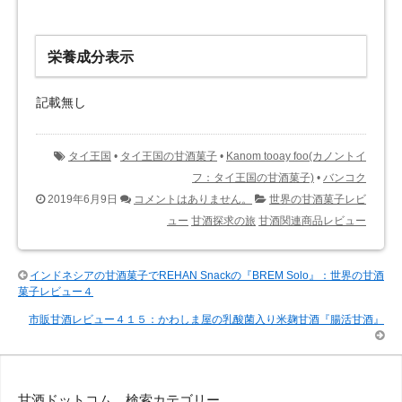
栄養成分表示
記載無し
タイ王国
•
タイ王国の甘酒菓子
•
Kanom tooay foo(カノントイ
フ：タイ王国の甘酒菓子)
•
バンコク
2019年6月9日
コメントはありません。
世界の甘酒菓子レビ
ュー
甘酒探求の旅
甘酒関連商品レビュー
インドネシアの甘酒菓子でREHAN Snackの『BREM Solo』：世界の甘酒
菓子レビュー４
市販甘酒レビュー４１５：かわしま屋の乳酸菌入り米麹甘酒『腸活甘酒』
甘酒ドットコム 検索カテゴリー