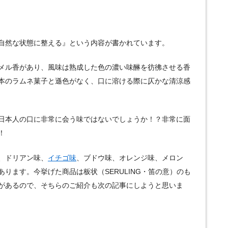
自然な状態に整える』という内容が書かれています。
メル香があり、風味は熟成した色の濃い味醂を彷彿させる香
本のラムネ菓子と遜色がなく、口に溶ける際に仄かな清涼感
日本人の口に非常に会う味ではないでしょうか！？非常に面
！
、ドリアン味、
イチゴ味
、ブドウ味、オレンジ味、メロン
ります。今挙げた商品は板状（SERULING・笛の意）のも
があるので、そちらのご紹介も次の記事にしようと思いま