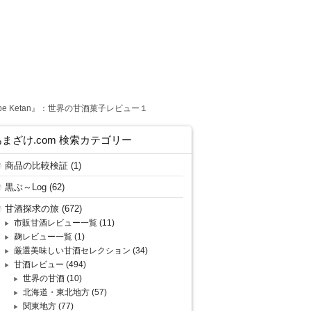
Tape Ketan』：世界の甘酒菓子レビュー１
あまざけ.com 検索カテゴリー
商品の比較検証
(1)
黒ぶ～Log
(62)
甘酒探求の旅
(672)
市販甘酒レビュー一覧
(11)
麹レビュー一覧
(1)
厳選美味しい甘酒セレクション
(34)
甘酒レビュー
(494)
世界の甘酒
(10)
北海道・東北地方
(57)
関東地方
(77)