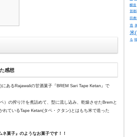
醸造
賀都
田農
造
米
る
食べた感想
ajawaliの甘酒菓子『BREM Sari Tape Ketan』で
タペ）の搾り汁を煮詰めて、型に流し込み、乾燥させたBremと
ているTape Ketan(タペ・クタン)とはもち米で造った
ムネ菓子』のようなお菓子です！！