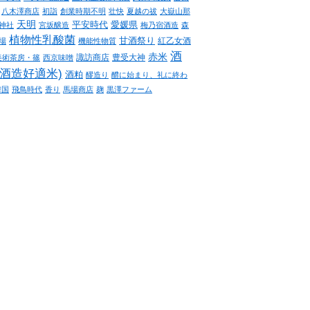
八木澤商店
初詣
創業時期不明
壮快
夏越の祓
大嶽山那
天明
平安時代
愛媛県
神社
宮坂醸造
梅乃宿酒造
森
植物性乳酸菌
甘酒祭り
紅乙女酒
場
機能性物質
酒
赤米
諏訪商店
豊受大神
美術茶房・篠
西京味噌
(酒造好適米)
酒粕
醪造り
醴に始まり、礼に終わ
韓国
飛鳥時代
香り
馬場商店
麹
黒澤ファーム