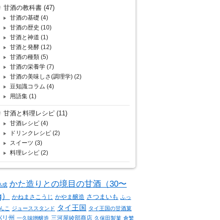
甘酒の教科書
(47)
甘酒の基礎
(4)
甘酒の歴史
(10)
甘酒と神道
(1)
甘酒と発酵
(12)
甘酒の種類
(5)
甘酒の栄養学
(7)
甘酒の美味しさ(調理学)
(2)
豆知識コラム
(4)
用語集
(1)
甘酒と料理レシピ
(11)
甘酒レシピ
(4)
ドリンクレシピ
(2)
スイーツ
(3)
料理レシピ
(2)
かた造りとの境目の甘酒（30〜
熟成
g）
さつまいも
かねまさこうじ
かやま醸造
ふっ
タイ王国
んこ
ジューススタンド
タイ王国の甘酒菓
バリ州
三河屋綾部商店
一久味噌醸造
久保田製菓
倉繁