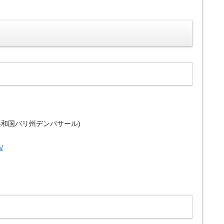
ドネシア共和国バリ州デンパサール)
/