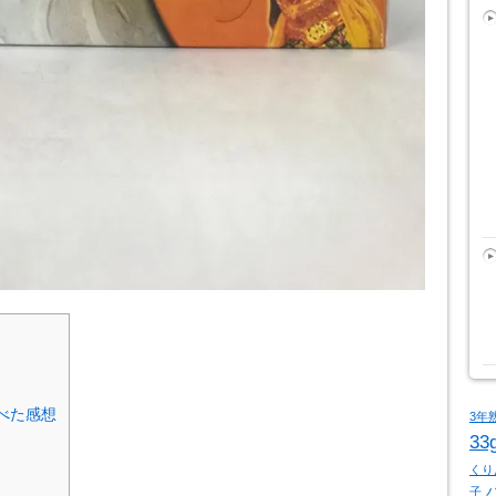
を食べた感想
3年
33
くり
子