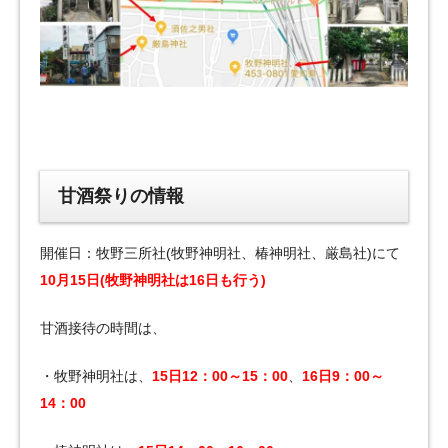
甘酒祭りの情報
開催日：牧野三所社(牧野神明社、椿神明社、厳島社)にて
10月15日(牧野神明社は16日も行う)
甘酒接待の時間は、
・牧野神明社は、
15
日12：00～15：00
、
16
日9：00～
14：00