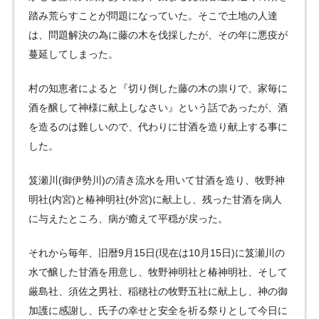
踏み荒らすことが問題になっていた。そこで土地の人達
は、問題解決の為に藤の木を伐採したが、その年に悪疫が
蔓延してしまった。
村の知恵者によると『切り倒した藤の木の祟りで、家毎に
酒を醸して神様に献上しなさい』という話であったが、酒
を造るのは難しいので、代わりに甘酒を造り献上する事に
した。
笈瀬川(御伊勢川)の清き流水を用いて甘酒を造り、牧野神
明社(内宮)と椿神明社(外宮)に献上し、残った甘酒を病人
に与えたところ、病が癒えて平穏が戻った。
それから毎年、旧暦9月15日(現在は10月15日)に笈瀬川の
水で醸した甘酒を用意し、牧野神明社と椿神明社、そして
厳島社、須佐之男社、稲穂社の牧野五社に献上し、神の御
加護に感謝し、氏子の幸せと安全を祈る祭りとして今日に