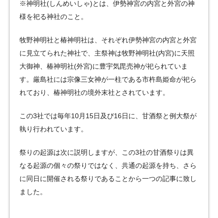
※神明社(しんめいしゃ)とは、伊勢神宮の内宮と外宮の神
様を祀る神社のこと。
牧野神明社と椿神明社は、それぞれ伊勢神宮の内宮と外宮
に見立てられた神社で、主祭神は牧野神明社(内宮)に天照
大御神、椿神明社(外宮)に豊宇気毘売神が祀られていま
す。厳島社には宗像三女神が一柱である市杵島姫命が祀ら
れており、椿神明社の境外末社とされています。
この3社では毎年10月15日及び16日に、甘酒祭と例大祭が
執り行われています。
祭りの起源は次に説明しますが、この3社の甘酒祭りは異
なる起源の個々の祭りではなく、共通の起源を持ち、さら
に同日に開催される祭りであることから一つの記事に致し
ました。