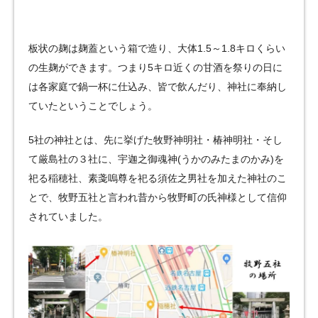
板状の麹は麹蓋という箱で造り、大体1.5～1.8キロくらい
の生麹ができます。つまり5キロ近くの甘酒を祭りの日に
は各家庭で鍋一杯に仕込み、皆で飲んだり、神社に奉納し
ていたということでしょう。
5社の神社とは、先に挙げた牧野神明社・椿神明社・そし
て厳島社の３社に、宇迦之御魂神(うかのみたまのかみ)を
祀る稲穂社、素戔嗚尊を祀る須佐之男社を加えた神社のこ
とで、牧野五社と言われ昔から牧野町の氏神様として信仰
されていました。