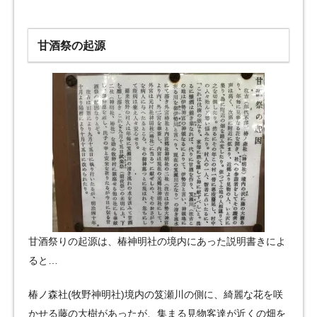
甘酒祭の起源
甘酒祭りの起源は、椿神明社の境内にあった説明書きによ
ると…
椿ノ森社(牧野神明社)境内の笈瀬川の側に、綺麗な花を咲
かせる藤の大樹があったが、集まる見物客達が近くの畑を