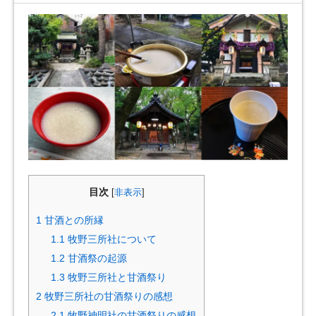
目次
[
非表示
]
1
甘酒との所縁
1.1
牧野三所社について
1.2
甘酒祭の起源
1.3
牧野三所社と甘酒祭り
2
牧野三所社の甘酒祭りの感想
2.1
牧野神明社の甘酒祭りの感想