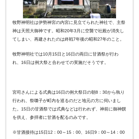
牧野神明社は伊勢神宮の内宮に見立てられた神社で、主祭
神は天照大御神です。昭和20年3月に空襲で社殿が消失し
てしまい、再建されたのは終戦7年後の昭和27年のこと。
牧野神明社では10月15日と16日の両日に甘酒祭が行わ
れ、16日は例大祭と合わせての実施だそうです。
宮司さんによる式典は16日の例大祭日の朝8：30から執り
行われ、祭囃子が町内を巡るのだと地元の方に伺いまし
た。15日の甘酒祭では式典などは行われず、神前に御神饌
を供え、参拝者に甘酒を配るのみです。
※甘酒接待は15日12：00～15：00、16日9：00～14：00