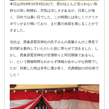
本日は2018年10月9日(火)で、雲がほとんど見られない気
持ちの良い秋晴れ…空気は涼しさがあるが、日差しが強
く、日向では暑い日でした。この時期には珍しくツクツク
ボウシがまだ鳴いており、まだ夏の余韻を感じることがで
きました。
当社は、西粂原鷲宮神社の氏子さんの斎藤さんのご厚意で
宮代町を案内していただいた折に寄らせて頂きました。し
かし、西粂原鷲宮神社の甘酒祭りと同日開催であるらし
い…という開催時間もわからず情報があやふやな状態でし
たが、到着した時は非常に運が良く、式典開始の20分前で
した！