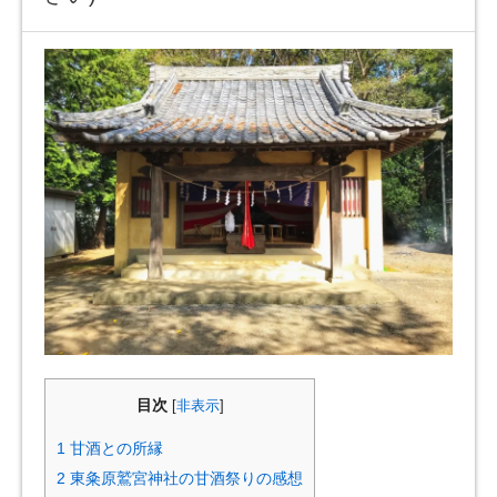
目次
[
非表示
]
1
甘酒との所縁
2
東粂原鷲宮神社の甘酒祭りの感想