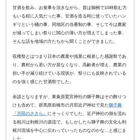
甘酒を飲み、お食事を頂きながら、昔は御椀で10杯飲む方
もいる程に人気だった事、甘酒を造る時に使っていたハン
ギリという桶の事、同地区の当番制の事、そして今は農家
が減ってしまい祭りに関心の薄い方が増えてしまった事、
そんな話を地域の方たちから聞くことができました。
収穫祭とはつまり日本の農業や漁業に根差した感謝祭であ
り、農村から若い方が居なくなり、高齢者が増え、農業の
担い手が減り続けている現状が、祭りにも反映されている
のを強く感じた甘酒祭でした。
余談となりますが、東粂原鷲宮神社の獅子舞はその飾りつ
けも含めて、群馬県前橋市の月田近戸神社で見た
獅子舞
『月田のささら』
にそっくりでした。近戸神社の側を流れ
る粕川は利根川の源流で、もしかしたら獅子舞の文化も利
根川流域を中心に伝わっていったものなのかな…と感じま
した。