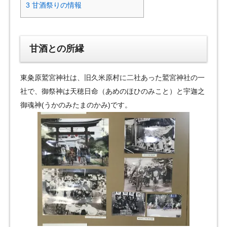
3
甘酒祭りの情報
甘酒との所縁
東粂原鷲宮神社は、旧久米原村に二社あった鷲宮神社の一
社で、御祭神は天穂日命（あめのほひのみこと）と宇迦之
御魂神(うかのみたまのかみ)です。