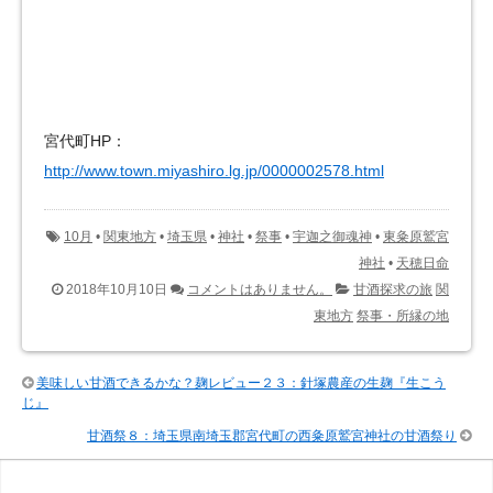
宮代町HP：
http://www.town.miyashiro.lg.jp/0000002578.html
10月
•
関東地方
•
埼玉県
•
神社
•
祭事
•
宇迦之御魂神
•
東粂原鷲宮
神社
•
天穂日命
2018年10月10日
コメントはありません。
甘酒探求の旅
関
東地方
祭事・所縁の地
美味しい甘酒できるかな？麹レビュー２３：針塚農産の生麹『生こう
じ』
甘酒祭８：埼玉県南埼玉郡宮代町の西粂原鷲宮神社の甘酒祭り