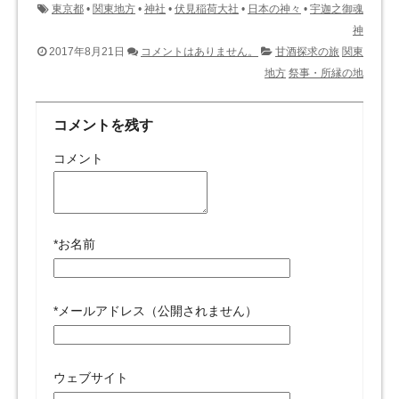
東京都
•
関東地方
•
神社
•
伏見稲荷大社
•
日本の神々
•
宇迦之御魂
神
2017年8月21日
コメントはありません。
甘酒探求の旅
関東
地方
祭事・所縁の地
コメントを残す
コメント
*
お名前
*
メールアドレス（公開されません）
ウェブサイト