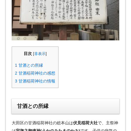
目次
[
非表示
]
1
甘酒との所縁
2
甘酒稲荷神社の感想
3
甘酒稲荷神社の情報
甘酒との所縁
大田区の甘酒稲荷神社の総本山は
伏見稲荷大社
で、主祭神
は
宇迦之御魂神(うかのみたまのかみ)
です。子供の病気の