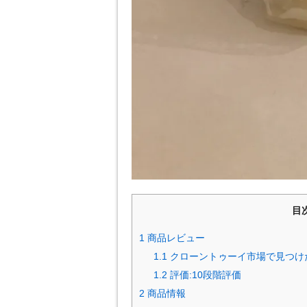
目
1
商品レビュー
1.1
クローントゥーイ市場で見つけた甘
1.2
評価:10段階評価
2
商品情報