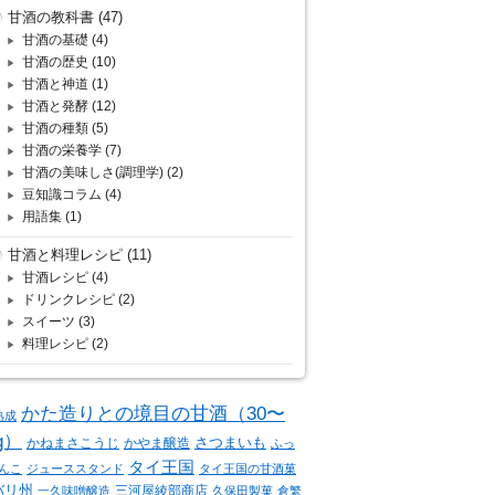
甘酒の教科書
(47)
甘酒の基礎
(4)
甘酒の歴史
(10)
甘酒と神道
(1)
甘酒と発酵
(12)
甘酒の種類
(5)
甘酒の栄養学
(7)
甘酒の美味しさ(調理学)
(2)
豆知識コラム
(4)
用語集
(1)
甘酒と料理レシピ
(11)
甘酒レシピ
(4)
ドリンクレシピ
(2)
スイーツ
(3)
料理レシピ
(2)
かた造りとの境目の甘酒（30〜
熟成
g）
さつまいも
かねまさこうじ
かやま醸造
ふっ
タイ王国
んこ
ジューススタンド
タイ王国の甘酒菓
バリ州
三河屋綾部商店
一久味噌醸造
久保田製菓
倉繁