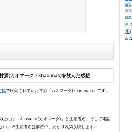
醸造
賀都
田農
造
米
る
(カオマーク・khao mak)を飲んだ感想
市場
で販売されていた甘酒『カオマーク(khao mak)』です。
には「ข้าวหมาก(カオマーク)」と生産者名、そして電話
ない。※生産者名は解読中、わかり次第反映します♪