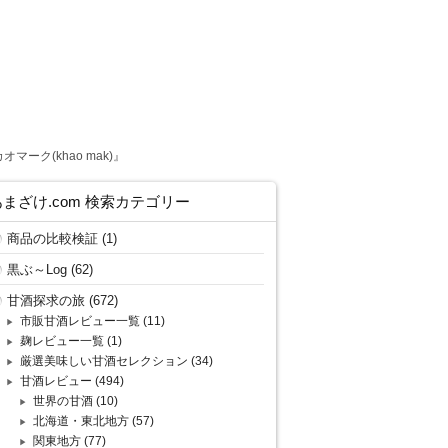
ク(khao mak)』
あまざけ.com 検索カテゴリー
商品の比較検証
(1)
黒ぶ～Log
(62)
甘酒探求の旅
(672)
市販甘酒レビュー一覧
(11)
麹レビュー一覧
(1)
厳選美味しい甘酒セレクション
(34)
甘酒レビュー
(494)
世界の甘酒
(10)
北海道・東北地方
(57)
関東地方
(77)