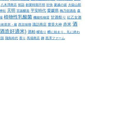
八木澤商店
初詣
創業時期不明
壮快
夏越の祓
大嶽山那
天明
平安時代
愛媛県
神社
宮坂醸造
梅乃宿酒造
森
植物性乳酸菌
甘酒祭り
紅乙女酒
場
機能性物質
酒
赤米
諏訪商店
豊受大神
美術茶房・篠
西京味噌
(酒造好適米)
酒粕
醪造り
醴に始まり、礼に終わ
韓国
飛鳥時代
香り
馬場商店
麹
黒澤ファーム