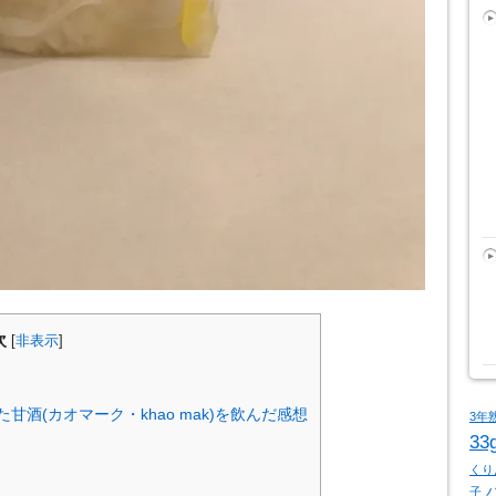
次
[
非表示
]
酒(カオマーク・khao mak)を飲んだ感想
3年
33
くり
子