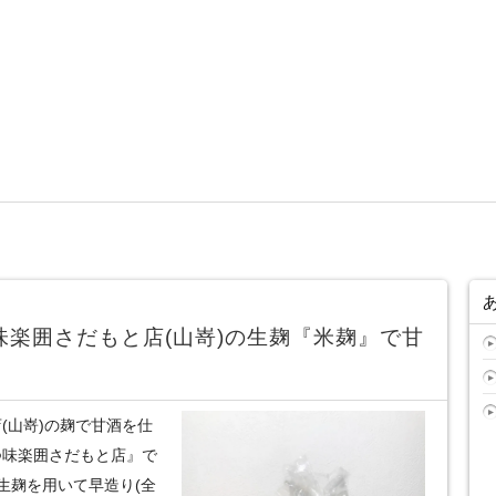
味楽囲さだもと店(山嵜)の生麹『米麹』で甘
(山嵜)の麹で甘酒を仕
つ味楽囲さだもと店』で
生麹を用いて早造り(全