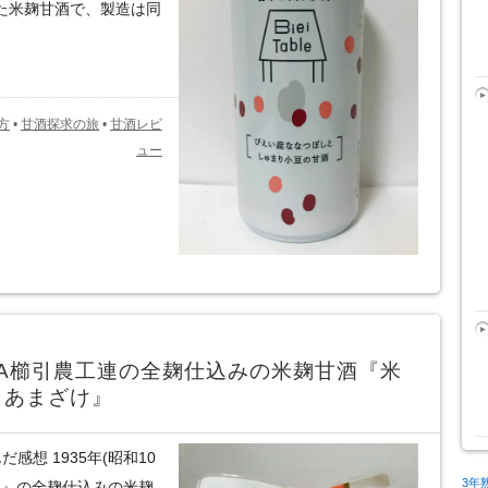
いた米麹甘酒で、製造は同
方
•
甘酒探求の旅
•
甘酒レビ
ュー
A櫛引農工連の全麹仕込みの米麹甘酒『米
トあまざけ』
感想 1935年(昭和10
3年
連』の全麹仕込みの米麹