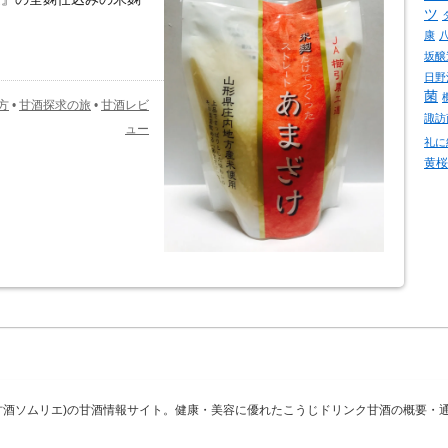
ツ
康
坂醸
日野
菌
方
•
甘酒探求の旅
•
甘酒レビ
諏訪
ュー
礼に
黄桜
(甘酒ソムリエ)の甘酒情報サイト。健康・美容に優れたこうじドリンク甘酒の概要・