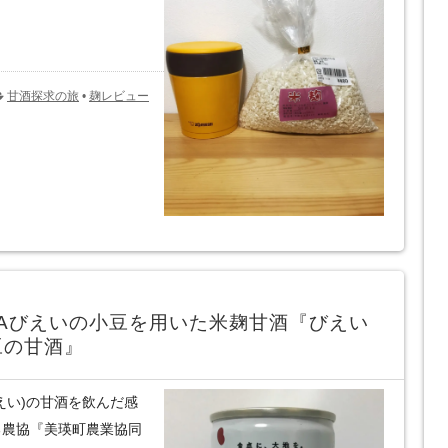
甘酒探求の旅
•
麹レビュー
Aびえいの小豆を用いた米麹甘酒『びえい
豆の甘酒』
えい)の甘酒を飲んだ感
ある農協『美瑛町農業協同