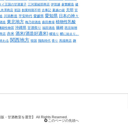
タイ王国の甘酒菓子
三河屋綾部商店
伊賀越
倉繁醸造
健
天明
八木澤商店
初詣
創業時期不明
古事記
夏越の祓
宮
愛知県
日本の神々
川添酢造
平安時代
愛媛県
造
東北地方
植物性乳酸
酒造
梅乃宿酒造
森田農場
沖縄県
篠崎
甘酒祭り
機能性物質
福田酒造
西京味噌
酒米(酒造好適米)
赤米
商店
醪造り
醴に始まり、
関西地方
終わる
韓国
飛鳥時代
香り
馬場商店
麹
通販・甘酒教室を運営】
All Rights Reserved.
このページの先頭へ