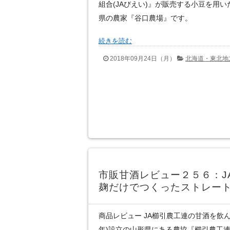
組合(JAびえい)』が販売する小豆を用
県の農家『谷口農場』です。
続きを読む
2018年09月24日（月）
北海道・東北地
市販甘酒レビュー２５６：J
麹だけでつくったストレー
商品レビュー JA櫛引農工連の甘酒を飲んだ
年)設立の山形県にある農協『櫛引農工