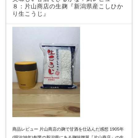
８：片山商店の生麹『新潟県産こしひか
り生こうじ』
商品レビュー 片山商店の麹で甘酒を仕込んだ感想 1905年
(明治38年)創業の新潟県にある麹味噌屋『片山商店』の生