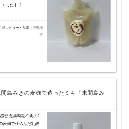
くした […]
甘酒レビュー
•
九州・沖縄地
方
来間島みきの麦麹で造ったミキ『来間島み
感想 創業時期不明の沖
の麦麹で仕込んだ乳酸