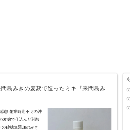
来間島みきの麦麹で造ったミキ『来間島み
感想 創業時期不明の沖
の麦麹で仕込んだ乳酸
ーの砂糖無添加のみき