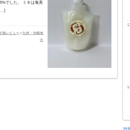
.8%でした。 ミキは奄美
…]
甘酒レビュー
•
九州・沖縄地
方
3年