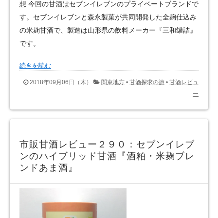
想 今回の甘酒はセブンイレブンのプライベートブランドで
す。セブンイレブンと森永製菓が共同開発した全麹仕込み
の米麹甘酒で、製造は山形県の飲料メーカー『三和罐詰』
です。
続きを読む
2018年09月06日（木）
関東地方
•
甘酒探求の旅
•
甘酒レビュ
ー
市販甘酒レビュー２９０：セブンイレブ
ンのハイブリッド甘酒『酒粕・米麹ブレ
ンドあま酒』