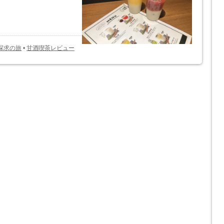
探求の旅
•
甘酒喫茶レビュー