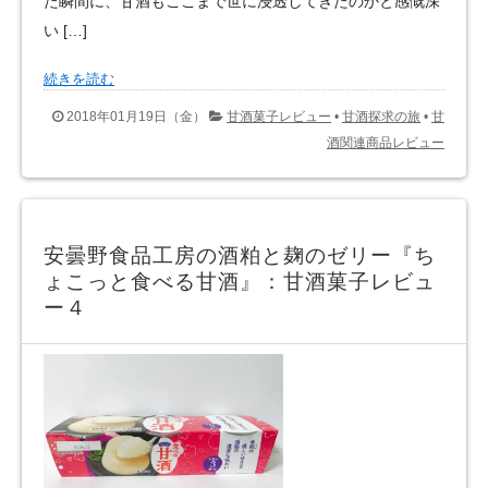
た瞬間に、甘酒もここまで世に浸透してきたのかと感慨深
い […]
続きを読む
2018年01月19日（金）
甘酒菓子レビュー
•
甘酒探求の旅
•
甘
酒関連商品レビュー
安曇野食品工房の酒粕と麹のゼリー『ち
ょこっと食べる甘酒』：甘酒菓子レビュ
ー４