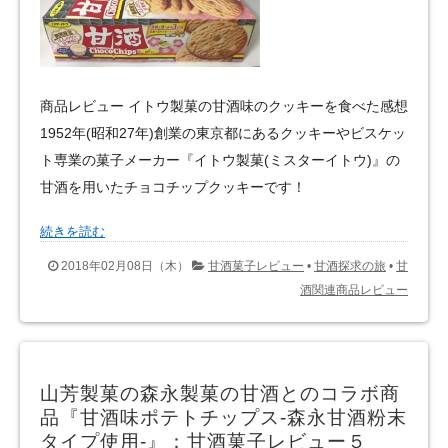
商品レビュー イトウ製菓の甘酒味のクッキーを食べた感想
1952年(昭和27年)創業の東京都にあるクッキーやビスケッ
ト専業の菓子メーカー『イトウ製菓(ミスターイトウ)』の
甘酒を用いたチョコチップクッキーです！
続きを読む
2018年02月08日（木）
甘酒菓子レビュー
•
甘酒探求の旅
•
甘
酒関連商品レビュー
山芳製菓の森永製菓の甘酒とのコラボ商
品『甘酒味ポテトチップス‐森永甘酒粉末
タイプ使用‐』：甘酒菓子レビュー５